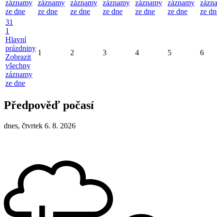
záznamy
záznamy
záznamy
záznamy
záznamy
záznamy
zázn
ze dne
ze dne
ze dne
ze dne
ze dne
ze dne
ze dn
31
1
Hlavní
prázdniny
1
2
3
4
5
6
Zobrazit
všechny
záznamy
ze dne
Předpověď počasí
dnes, čtvrtek 6. 8. 2026