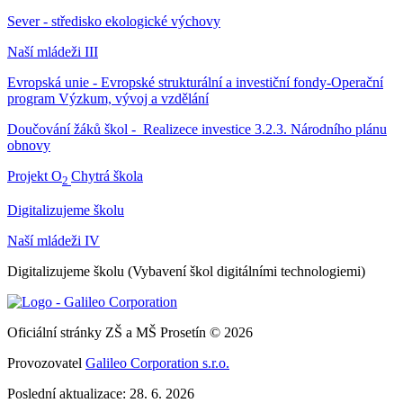
Sever - středisko ekologické výchovy
Naší mládeži III
Evropská unie - Evropské strukturální a investiční fondy-Operační
program Výzkum, vývoj a vzdělání
Doučování žáků škol - Realizece investice 3.2.3. Národního plánu
obnovy
Projekt O
Chytrá škola
2
Digitalizujeme školu
Naší mládeži IV
Digitalizujeme školu (Vybavení škol digitálními technologiemi)
Oficiální stránky ZŠ a MŠ Prosetín © 2026
Provozovatel
Galileo Corporation s.r.o.
Poslední aktualizace: 28. 6. 2026