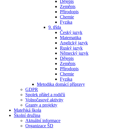
Dějepis
Zeměpis
Přírodopis
Chemie
Fyzika
9. třída
Český jazyk
Matematika
Anglický jazyk
Ruský jazyk
Německý jazyk
Dějepis
Zeměpis
Přírodopis
Chemie
Fyzika
Metodika domácí přípravy
GDPR
Spolek přátel a rodičů
Volnočasové aktivity
Granty a projekty
Mateřská škola
Školní družina
Aktuální informace
Organizace ŠD