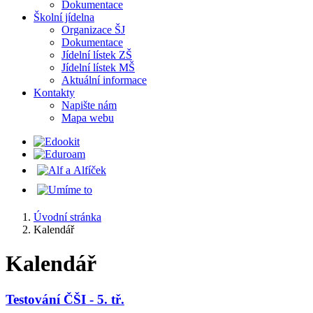
Dokumentace
Školní jídelna
Organizace ŠJ
Dokumentace
Jídelní lístek ZŠ
Jídelní lístek MŠ
Aktuální informace
Kontakty
Napište nám
Mapa webu
Úvodní stránka
Kalendář
Kalendář
Testování ČŠI - 5. tř.