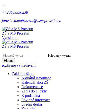
+420469350238
jaroslava.matrasova@zsmsprosetin.cz
ZŠ a MŠ Prosetín
Vytisknout
ZŠ a MŠ Prosetín
Hledaný výraz
Hledat
rozšířené vyhledávání
Základní škola
Aktuální informace
Kalendář akcí ZŠ
Dokumentace
Zápis do 1. třídy
E-podatelna
Povinné informace
Úřední deska
Ke stažení