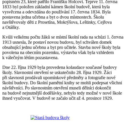
popisném 23, které patřilo Františku Holcovi. Teprve 11. června
1833 byl položen základní kámen školní budově, která byla
vysvěcena a odevzdána do používání 17. června 1834. Byla
postavena jedna učebna a byt o dvou místnostech. Školu
navštěvovaly děti z Prosetína, Mokrýšova, Leštinky, Cejřova
a Otáňky.
Kvůli velkému počtu žáků se místní školní rada na schůzi 1. června
1913 usnesla, že postaví novou budovu, byl schválen domek
obsahující jednu učebnu a byt pro učitele. Stavba nové školy byla
povolena na obecním pozemku, výstavba však byla vzhledem
k válečným létům pozastavena.
Dne 22. října 1929 byla provedena kolaudace současné budovy
školy. Slavnostní otevření se uskutečnilo 28. října 1929. Žáci
při slavnosti prodávali upomínkové předměty a fotografie nové
školní budovy. Do školní pamětní knihy se mohli podepsat všichni
návštěvníci. Po slavnostním otevření museli dělníci dokončit
na budově nejnutnější dodělávky, nebylo tedy možné v nové škole
ihned vyučovat. V budově se začalo učit až 4. prosince 1929.