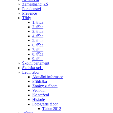
Zaměstnanci ZŠ
Poradenství
Prevence
Třídy
1. třída
2. třída
3. třída
4. třída
5. třída
6. třída
7. třída
8. třída
9. třída
Školní parlament
Školská rada
Letní tábor
Aktuální informace
Přihláška
Zprávy z tábora
Vedoucí
Ke stažení
Historie
Fotografie tábor
Tábor 2012