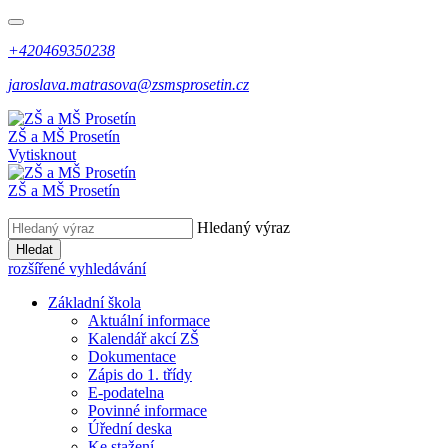
+420469350238
jaroslava.matrasova@zsmsprosetin.cz
ZŠ a MŠ Prosetín
Vytisknout
ZŠ a MŠ Prosetín
Hledaný výraz
Hledat
rozšířené vyhledávání
Základní škola
Aktuální informace
Kalendář akcí ZŠ
Dokumentace
Zápis do 1. třídy
E-podatelna
Povinné informace
Úřední deska
Ke stažení