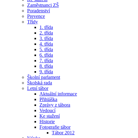
Zaměstnanci ZŠ
Poradenství
Prevence
Třídy
1. třída
2. třída
3. třída
4. třída
5. třída
6. třída
7. třída
8. třída
9. třída
Školní parlament
Školská rada
Letní tábor
Aktuální informace
Přihláška
Zprávy z tábora
Vedoucí
Ke stažení
Historie
Fotografie tábor
Tábor 2012