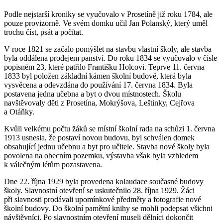
Podle nejstarší kroniky se vyučovalo v Prosetíně již roku 1784, ale
pouze provizorně. Ve svém domku učil Jan Polanský, který uměl
trochu číst, psát a počítat.
V roce 1821 se začalo pomýšlet na stavbu vlastní školy, ale stavba
byla oddálena prodejem panství. Do roku 1834 se vyučovalo v čísle
popisném 23, které patřilo Františku Holcovi. Teprve 11. června
1833 byl položen základní kámen školní budově, která byla
vysvěcena a odevzdána do používání 17. června 1834. Byla
postavena jedna učebna a byt o dvou místnostech. Školu
navštěvovaly děti z Prosetína, Mokrýšova, Leštinky, Cejřova
a Otáňky.
Kvůli velkému počtu žáků se místní školní rada na schůzi 1. června
1913 usnesla, že postaví novou budovu, byl schválen domek
obsahující jednu učebnu a byt pro učitele. Stavba nové školy byla
povolena na obecním pozemku, výstavba však byla vzhledem
k válečným létům pozastavena.
Dne 22. října 1929 byla provedena kolaudace současné budovy
školy. Slavnostní otevření se uskutečnilo 28. října 1929. Žáci
při slavnosti prodávali upomínkové předměty a fotografie nové
školní budovy. Do školní pamětní knihy se mohli podepsat všichni
návštěvníci. Po slavnostním otevření museli dělníci dokončit