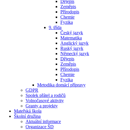
Dějepis
Zeměpis
Přírodopis
Chemie
Fyzika
9. třída
Český jazyk
Matematika
Anglický jazyk
Ruský jazyk
Německý jazyk
Dějepis
Zeměpis
Přírodopis
Chemie
Fyzika
Metodika domácí přípravy
GDPR
Spolek přátel a rodičů
Volnočasové aktivity
Granty a projekty
Mateřská škola
Školní družina
Aktuální informace
Organizace ŠD