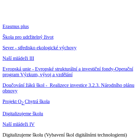
Erasmus plus
Škola pro udržitelný život
Sever - středisko ekologické výchovy
Naší mládeži III
Evropská unie - Evropské strukturální a investiční fondy-Operační
program Výzkum, vývoj a vzdělání
Doučování žáků škol - Realizece investice 3.2.3. Národního plánu
obnovy
Projekt O
Chytrá škola
2
Digitalizujeme školu
Naší mládeži IV
Digitalizujeme školu (Vybavení škol digitálními technologiemi)