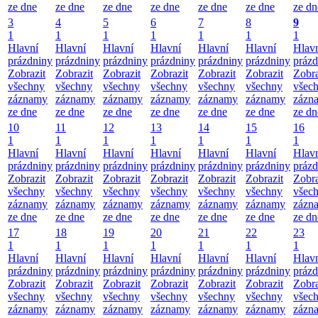
ze dne
ze dne
ze dne
ze dne
ze dne
ze dne
ze dn
3
4
5
6
7
8
9
1
1
1
1
1
1
1
Hlavní
Hlavní
Hlavní
Hlavní
Hlavní
Hlavní
Hlav
prázdniny
prázdniny
prázdniny
prázdniny
prázdniny
prázdniny
prázd
Zobrazit
Zobrazit
Zobrazit
Zobrazit
Zobrazit
Zobrazit
Zobra
všechny
všechny
všechny
všechny
všechny
všechny
všec
záznamy
záznamy
záznamy
záznamy
záznamy
záznamy
zázn
ze dne
ze dne
ze dne
ze dne
ze dne
ze dne
ze dn
10
11
12
13
14
15
16
1
1
1
1
1
1
1
Hlavní
Hlavní
Hlavní
Hlavní
Hlavní
Hlavní
Hlav
prázdniny
prázdniny
prázdniny
prázdniny
prázdniny
prázdniny
prázd
Zobrazit
Zobrazit
Zobrazit
Zobrazit
Zobrazit
Zobrazit
Zobra
všechny
všechny
všechny
všechny
všechny
všechny
všec
záznamy
záznamy
záznamy
záznamy
záznamy
záznamy
zázn
ze dne
ze dne
ze dne
ze dne
ze dne
ze dne
ze dn
17
18
19
20
21
22
23
1
1
1
1
1
1
1
Hlavní
Hlavní
Hlavní
Hlavní
Hlavní
Hlavní
Hlav
prázdniny
prázdniny
prázdniny
prázdniny
prázdniny
prázdniny
prázd
Zobrazit
Zobrazit
Zobrazit
Zobrazit
Zobrazit
Zobrazit
Zobra
všechny
všechny
všechny
všechny
všechny
všechny
všec
záznamy
záznamy
záznamy
záznamy
záznamy
záznamy
zázn