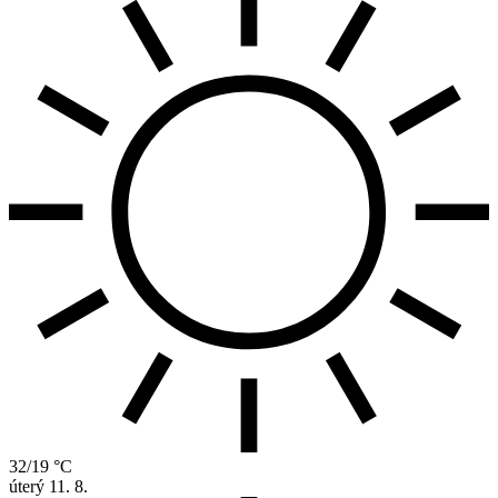
32/19 °C
úterý
11. 8.