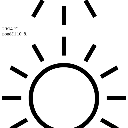
29/14 °C
pondělí
10. 8.