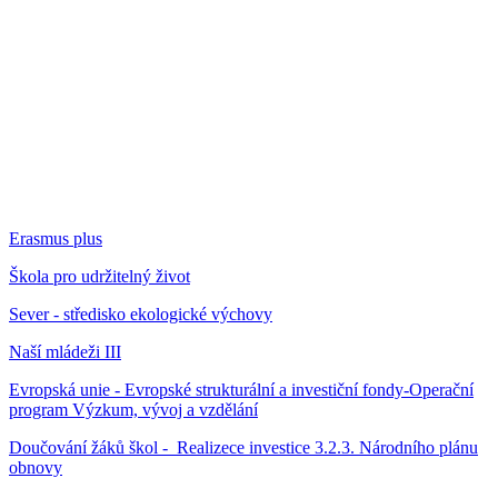
Erasmus plus
Škola pro udržitelný život
Sever - středisko ekologické výchovy
Naší mládeži III
Evropská unie - Evropské strukturální a investiční fondy-Operační
program Výzkum, vývoj a vzdělání
Doučování žáků škol - Realizece investice 3.2.3. Národního plánu
obnovy