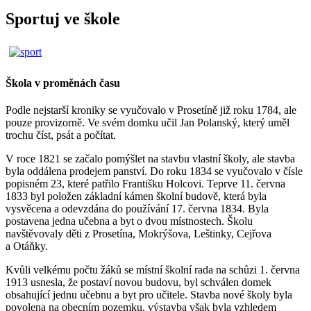
Sportuj ve škole
Škola v proměnách času
Podle nejstarší kroniky se vyučovalo v Prosetíně již roku 1784, ale
pouze provizorně. Ve svém domku učil Jan Polanský, který uměl
trochu číst, psát a počítat.
V roce 1821 se začalo pomýšlet na stavbu vlastní školy, ale stavba
byla oddálena prodejem panství. Do roku 1834 se vyučovalo v čísle
popisném 23, které patřilo Františku Holcovi. Teprve 11. června
1833 byl položen základní kámen školní budově, která byla
vysvěcena a odevzdána do používání 17. června 1834. Byla
postavena jedna učebna a byt o dvou místnostech. Školu
navštěvovaly děti z Prosetína, Mokrýšova, Leštinky, Cejřova
a Otáňky.
Kvůli velkému počtu žáků se místní školní rada na schůzi 1. června
1913 usnesla, že postaví novou budovu, byl schválen domek
obsahující jednu učebnu a byt pro učitele. Stavba nové školy byla
povolena na obecním pozemku, výstavba však byla vzhledem