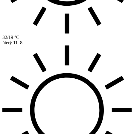
32/19 °C
úterý
11. 8.