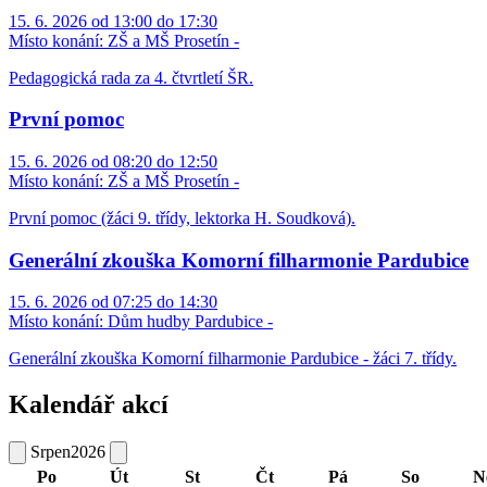
15. 6. 2026 od 13:00 do 17:30
Místo konání:
ZŠ a MŠ Prosetín -
Pedagogická rada za 4. čtvrtletí ŠR.
První pomoc
15. 6. 2026 od 08:20 do 12:50
Místo konání:
ZŠ a MŠ Prosetín -
První pomoc (žáci 9. třídy, lektorka H. Soudková).
Generální zkouška Komorní filharmonie Pardubice
15. 6. 2026 od 07:25 do 14:30
Místo konání:
Dům hudby Pardubice -
Generální zkouška Komorní filharmonie Pardubice - žáci 7. třídy.
Kalendář akcí
Srpen
2026
Po
Út
St
Čt
Pá
So
N