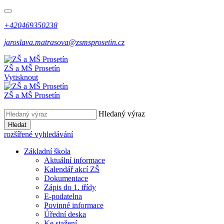
+420469350238
jaroslava.matrasova@zsmsprosetin.cz
ZŠ a MŠ Prosetín
Vytisknout
ZŠ a MŠ Prosetín
Hledaný výraz
Hledat
rozšířené vyhledávání
Základní škola
Aktuální informace
Kalendář akcí ZŠ
Dokumentace
Zápis do 1. třídy
E-podatelna
Povinné informace
Úřední deska
Ke stažení