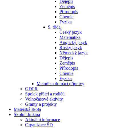
Dějepis
Zeměpis
Přírodopis
Chemie
Fyzika
9. třída
Český jazyk
Matematika
Anglický jazyk
Ruský jazyk
Německý jazyk
Dějepis
Zeměpis
Přírodopis
Chemie
Fyzika
Metodika domácí přípravy
GDPR
Spolek přátel a rodičů
Volnočasové aktivity
Granty a projekty
Mateřská škola
Školní družina
Aktuální informace
Organizace ŠD