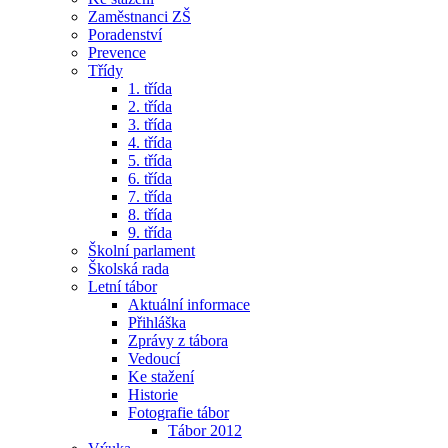
Zaměstnanci ZŠ
Poradenství
Prevence
Třídy
1. třída
2. třída
3. třída
4. třída
5. třída
6. třída
7. třída
8. třída
9. třída
Školní parlament
Školská rada
Letní tábor
Aktuální informace
Přihláška
Zprávy z tábora
Vedoucí
Ke stažení
Historie
Fotografie tábor
Tábor 2012