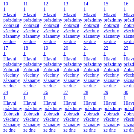
10
11
12
13
14
15
16
1
1
1
1
1
1
1
Hlavní
Hlavní
Hlavní
Hlavní
Hlavní
Hlavní
Hlav
prázdniny
prázdniny
prázdniny
prázdniny
prázdniny
prázdniny
prázd
Zobrazit
Zobrazit
Zobrazit
Zobrazit
Zobrazit
Zobrazit
Zobra
všechny
všechny
všechny
všechny
všechny
všechny
všec
záznamy
záznamy
záznamy
záznamy
záznamy
záznamy
zázn
ze dne
ze dne
ze dne
ze dne
ze dne
ze dne
ze dn
17
18
19
20
21
22
23
1
1
1
1
1
1
1
Hlavní
Hlavní
Hlavní
Hlavní
Hlavní
Hlavní
Hlav
prázdniny
prázdniny
prázdniny
prázdniny
prázdniny
prázdniny
prázd
Zobrazit
Zobrazit
Zobrazit
Zobrazit
Zobrazit
Zobrazit
Zobra
všechny
všechny
všechny
všechny
všechny
všechny
všec
záznamy
záznamy
záznamy
záznamy
záznamy
záznamy
zázn
ze dne
ze dne
ze dne
ze dne
ze dne
ze dne
ze dn
24
25
26
27
28
29
30
1
1
1
1
1
1
1
Hlavní
Hlavní
Hlavní
Hlavní
Hlavní
Hlavní
Hlav
prázdniny
prázdniny
prázdniny
prázdniny
prázdniny
prázdniny
prázd
Zobrazit
Zobrazit
Zobrazit
Zobrazit
Zobrazit
Zobrazit
Zobra
všechny
všechny
všechny
všechny
všechny
všechny
všec
záznamy
záznamy
záznamy
záznamy
záznamy
záznamy
zázn
ze dne
ze dne
ze dne
ze dne
ze dne
ze dne
ze dn