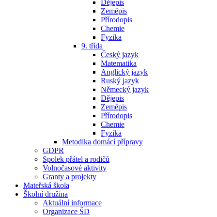
Dějepis
Zeměpis
Přírodopis
Chemie
Fyzika
9. třída
Český jazyk
Matematika
Anglický jazyk
Ruský jazyk
Německý jazyk
Dějepis
Zeměpis
Přírodopis
Chemie
Fyzika
Metodika domácí přípravy
GDPR
Spolek přátel a rodičů
Volnočasové aktivity
Granty a projekty
Mateřská škola
Školní družina
Aktuální informace
Organizace ŠD