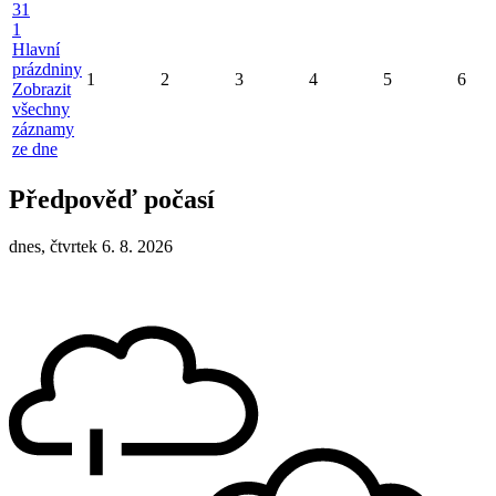
31
1
Hlavní
prázdniny
1
2
3
4
5
6
Zobrazit
všechny
záznamy
ze dne
Předpověď počasí
dnes, čtvrtek 6. 8. 2026