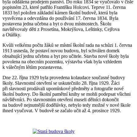
byla oddálena prodejem panství. Do roku 1834 se vyučovalo v čísle
popisném 23, které patřilo Františku Holcovi. Teprve 11. června
1833 byl položen základní kámen školní budově, která byla
vysvěcena a odevzdána do používání 17. června 1834. Byla
postavena jedna učebna a byt o dvou místnostech. Školu
navštěvovaly děti z Prosetína, Mokrýšova, Leštinky, Cejřova
a Otáňky.
Kvůli velkému počtu žáků se místní školní rada na schůzi 1. června
1913 usnesla, že postaví novou budovu, byl schválen domek
obsahující jednu učebnu a byt pro učitele. Stavba nové školy byla
povolena na obecním pozemku, výstavba však byla vzhledem
k válečným létům pozastavena.
Dne 22. října 1929 byla provedena kolaudace současné budovy
školy. Slavnostní otevření se uskutečnilo 28. října 1929. Žáci
při slavnosti prodávali upomínkové předměty a fotografie nové
školní budovy. Do školní pamětní knihy se mohli podepsat všichni
návštěvníci. Po slavnostním otevření museli dělníci dokončit
na budově nejnutnější dodělávky, nebylo tedy možné v nové škole
ihned vyučovat. V budově se začalo učit až 4. prosince 1929.