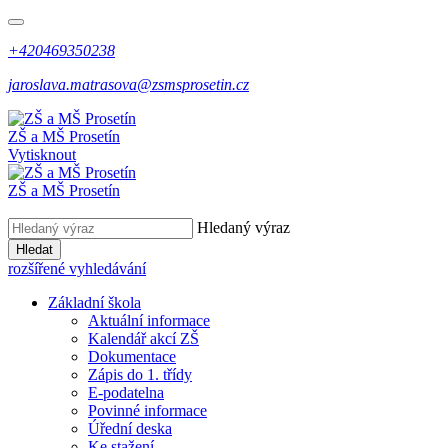
+420469350238
jaroslava.matrasova@zsmsprosetin.cz
ZŠ a MŠ Prosetín
Vytisknout
ZŠ a MŠ Prosetín
Hledaný výraz
Hledat
rozšířené vyhledávání
Základní škola
Aktuální informace
Kalendář akcí ZŠ
Dokumentace
Zápis do 1. třídy
E-podatelna
Povinné informace
Úřední deska
Ke stažení