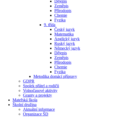
Dějepis
Zeměpis
Přírodopis
Chemie
Fyzika
9. třída
Český jazyk
Matematika
Anglický jazyk
Ruský jazyk
Německý jazyk
Dějepis
Zeměpis
Přírodopis
Chemie
Fyzika
Metodika domácí přípravy
GDPR
Spolek přátel a rodičů
Volnočasové aktivity
Granty a projekty
Mateřská škola
Školní družina
Aktuální informace
Organizace ŠD