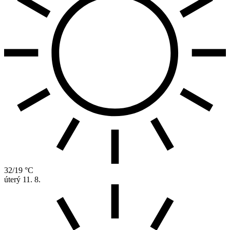
32/19 °C
úterý
11. 8.