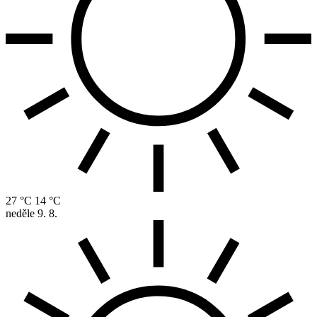
27 °C
14 °C
neděle
9. 8.