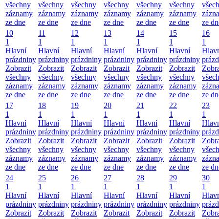
všechny
všechny
všechny
všechny
všechny
všechny
všec
záznamy
záznamy
záznamy
záznamy
záznamy
záznamy
zázn
ze dne
ze dne
ze dne
ze dne
ze dne
ze dne
ze dn
10
11
12
13
14
15
16
1
1
1
1
1
1
1
Hlavní
Hlavní
Hlavní
Hlavní
Hlavní
Hlavní
Hlav
prázdniny
prázdniny
prázdniny
prázdniny
prázdniny
prázdniny
prázd
Zobrazit
Zobrazit
Zobrazit
Zobrazit
Zobrazit
Zobrazit
Zobra
všechny
všechny
všechny
všechny
všechny
všechny
všec
záznamy
záznamy
záznamy
záznamy
záznamy
záznamy
zázn
ze dne
ze dne
ze dne
ze dne
ze dne
ze dne
ze dn
17
18
19
20
21
22
23
1
1
1
1
1
1
1
Hlavní
Hlavní
Hlavní
Hlavní
Hlavní
Hlavní
Hlav
prázdniny
prázdniny
prázdniny
prázdniny
prázdniny
prázdniny
prázd
Zobrazit
Zobrazit
Zobrazit
Zobrazit
Zobrazit
Zobrazit
Zobra
všechny
všechny
všechny
všechny
všechny
všechny
všec
záznamy
záznamy
záznamy
záznamy
záznamy
záznamy
zázn
ze dne
ze dne
ze dne
ze dne
ze dne
ze dne
ze dn
24
25
26
27
28
29
30
1
1
1
1
1
1
1
Hlavní
Hlavní
Hlavní
Hlavní
Hlavní
Hlavní
Hlav
prázdniny
prázdniny
prázdniny
prázdniny
prázdniny
prázdniny
prázd
Zobrazit
Zobrazit
Zobrazit
Zobrazit
Zobrazit
Zobrazit
Zobra