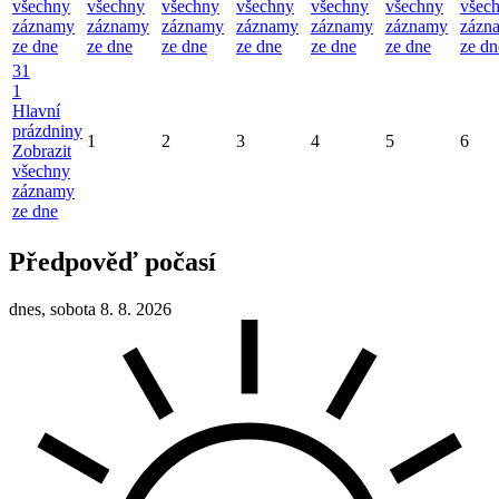
všechny
všechny
všechny
všechny
všechny
všechny
všec
záznamy
záznamy
záznamy
záznamy
záznamy
záznamy
zázn
ze dne
ze dne
ze dne
ze dne
ze dne
ze dne
ze dn
31
1
Hlavní
prázdniny
1
2
3
4
5
6
Zobrazit
všechny
záznamy
ze dne
Předpověď počasí
dnes, sobota 8. 8. 2026