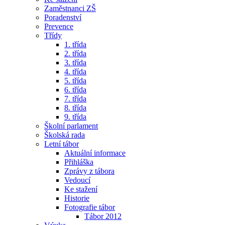
Zaměstnanci ZŠ
Poradenství
Prevence
Třídy
1. třída
2. třída
3. třída
4. třída
5. třída
6. třída
7. třída
8. třída
9. třída
Školní parlament
Školská rada
Letní tábor
Aktuální informace
Přihláška
Zprávy z tábora
Vedoucí
Ke stažení
Historie
Fotografie tábor
Tábor 2012