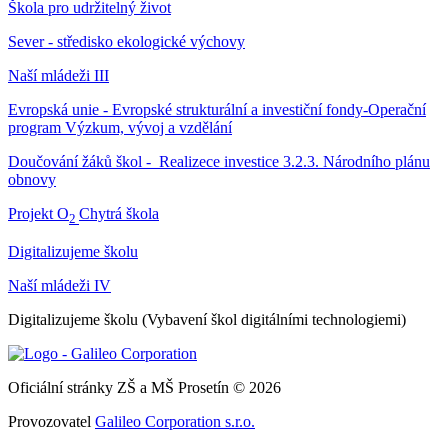
Škola pro udržitelný život
Sever - středisko ekologické výchovy
Naší mládeži III
Evropská unie - Evropské strukturální a investiční fondy-Operační
program Výzkum, vývoj a vzdělání
Doučování žáků škol - Realizece investice 3.2.3. Národního plánu
obnovy
Projekt O
Chytrá škola
2
Digitalizujeme školu
Naší mládeži IV
Digitalizujeme školu (Vybavení škol digitálními technologiemi)
Oficiální stránky ZŠ a MŠ Prosetín © 2026
Provozovatel
Galileo Corporation s.r.o.