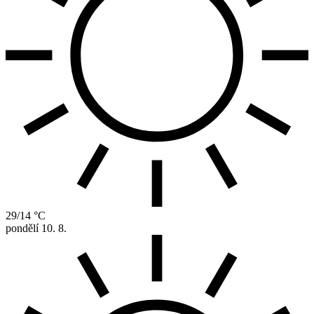
29/14 °C
pondělí
10. 8.