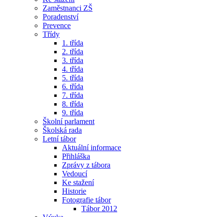
Zaměstnanci ZŠ
Poradenství
Prevence
Třídy
1. třída
2. třída
3. třída
4. třída
5. třída
6. třída
7. třída
8. třída
9. třída
Školní parlament
Školská rada
Letní tábor
Aktuální informace
Přihláška
Zprávy z tábora
Vedoucí
Ke stažení
Historie
Fotografie tábor
Tábor 2012