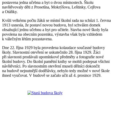
postavena jedna učebna a byt o dvou místnostech. Školu
navštěvovaly děti z Prosetína, Mokrýšova, Leštinky, Cejřova
a Otáňky.
Kvůli velkému počtu žáků se místní školní rada na schůzi 1. června
1913 usnesla, že postaví novou budovu, byl schválen domek
obsahující jednu učebnu a byt pro učitele. Stavba nové školy byla
povolena na obecním pozemku, výstavba však byla vzhledem
k válečným létům pozastavena.
Dne 22. října 1929 byla provedena kolaudace současné budovy
školy. Slavnostní otevření se uskutečnilo 28. října 1929. Žáci
při slavnosti prodávali upomínkové předměty a fotografie nové
školní budovy. Do školní pamětní knihy se mohli podepsat všichni
návštěvníci. Po slavnostním otevření museli dělníci dokončit
na budově nejnutnější dodělávky, nebylo tedy možné v nové škole
ihned vyučovat. V budově se začalo učit až 4. prosince 1929.