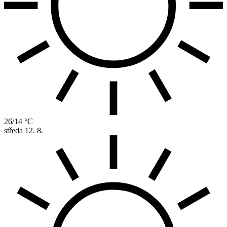
26/14 °C
středa
12. 8.