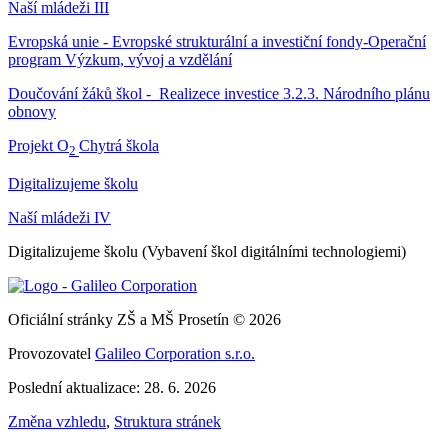
Naší mládeži III
Evropská unie - Evropské strukturální a investiční fondy-Operační
program Výzkum, vývoj a vzdělání
Doučování žáků škol - Realizece investice 3.2.3. Národního plánu
obnovy
Projekt O
Chytrá škola
2
Digitalizujeme školu
Naší mládeži IV
Digitalizujeme školu (Vybavení škol digitálními technologiemi)
Oficiální stránky ZŠ a MŠ Prosetín © 2026
Provozovatel
Galileo Corporation s.r.o.
Poslední aktualizace: 28. 6. 2026
Změna vzhledu
,
Struktura stránek