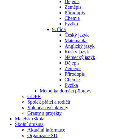
Dějepis
Zeměpis
Přírodopis
Chemie
Fyzika
9. třída
Český jazyk
Matematika
Anglický jazyk
Ruský jazyk
Německý jazyk
Dějepis
Zeměpis
Přírodopis
Chemie
Fyzika
Metodika domácí přípravy
GDPR
Spolek přátel a rodičů
Volnočasové aktivity
Granty a projekty
Mateřská škola
Školní družina
Aktuální informace
Organizace ŠD