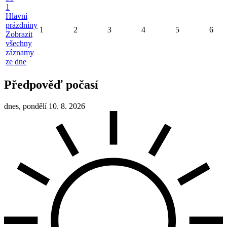
1
Hlavní
prázdniny
1
2
3
4
5
6
Zobrazit
všechny
záznamy
ze dne
Předpověď počasí
dnes, pondělí 10. 8. 2026