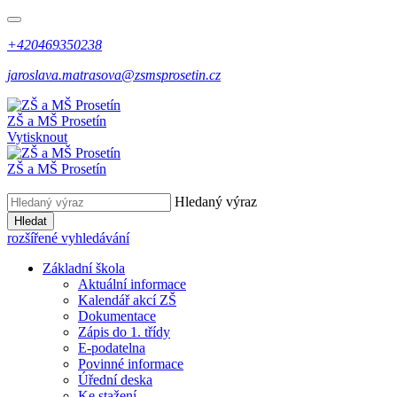
+420469350238
jaroslava.matrasova@zsmsprosetin.cz
ZŠ a MŠ Prosetín
Vytisknout
ZŠ a MŠ Prosetín
Hledaný výraz
Hledat
rozšířené vyhledávání
Základní škola
Aktuální informace
Kalendář akcí ZŠ
Dokumentace
Zápis do 1. třídy
E-podatelna
Povinné informace
Úřední deska
Ke stažení