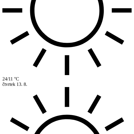
24/11 °C
čtvrtek
13. 8.