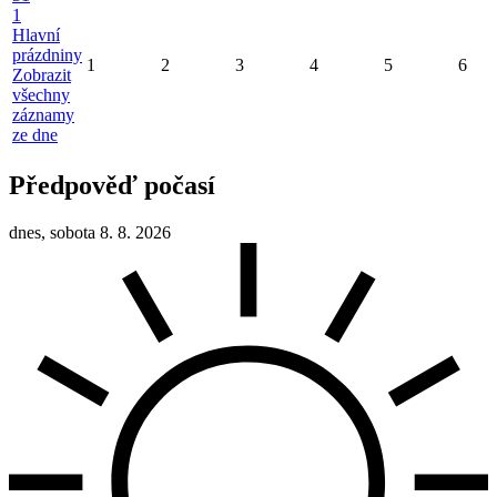
1
Hlavní
prázdniny
1
2
3
4
5
6
Zobrazit
všechny
záznamy
ze dne
Předpověď počasí
dnes, sobota 8. 8. 2026