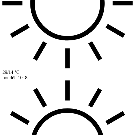
29/14 °C
pondělí
10. 8.