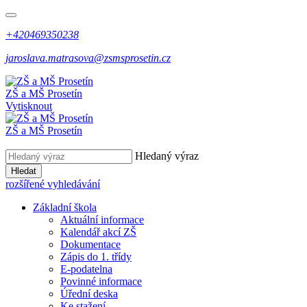
+420469350238
jaroslava.matrasova@zsmsprosetin.cz
ZŠ a MŠ Prosetín
Vytisknout
ZŠ a MŠ Prosetín
Hledaný výraz
Hledat
rozšířené vyhledávání
Základní škola
Aktuální informace
Kalendář akcí ZŠ
Dokumentace
Zápis do 1. třídy
E-podatelna
Povinné informace
Úřední deska
Ke stažení