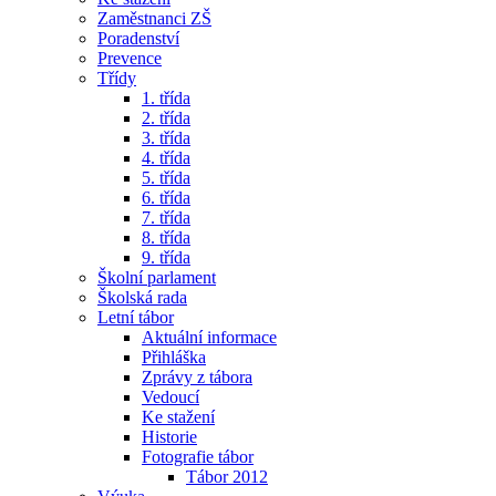
Zaměstnanci ZŠ
Poradenství
Prevence
Třídy
1. třída
2. třída
3. třída
4. třída
5. třída
6. třída
7. třída
8. třída
9. třída
Školní parlament
Školská rada
Letní tábor
Aktuální informace
Přihláška
Zprávy z tábora
Vedoucí
Ke stažení
Historie
Fotografie tábor
Tábor 2012