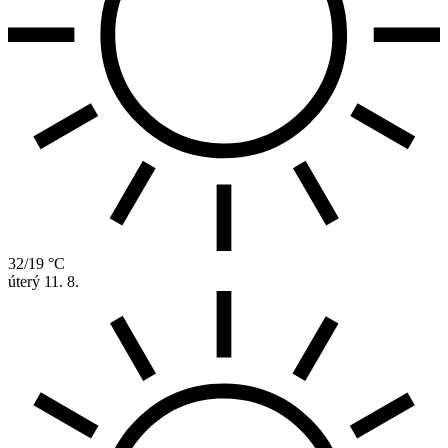
32/19 °C
úterý
11. 8.