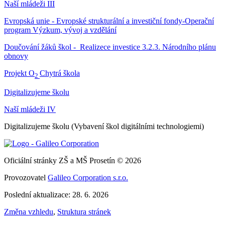
Naší mládeži III
Evropská unie - Evropské strukturální a investiční fondy-Operační
program Výzkum, vývoj a vzdělání
Doučování žáků škol - Realizece investice 3.2.3. Národního plánu
obnovy
Projekt O
Chytrá škola
2
Digitalizujeme školu
Naší mládeži IV
Digitalizujeme školu (Vybavení škol digitálními technologiemi)
Oficiální stránky ZŠ a MŠ Prosetín © 2026
Provozovatel
Galileo Corporation s.r.o.
Poslední aktualizace: 28. 6. 2026
Změna vzhledu
,
Struktura stránek