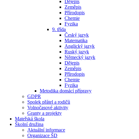
Dějepis
Zeměpis
Přírodopis
Chemie
Fyzika
9. třída
Český jazyk
Matematika
Anglický jazyk
Ruský jazyk
Německý jazyk
Dějepis
Zeměpis
Přírodopis
Chemie
Fyzika
Metodika domácí přípravy
GDPR
Spolek přátel a rodičů
Volnočasové aktivity
Granty a projekty
Mateřská škola
Školní družina
Aktuální informace
Organizace ŠD