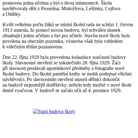
postavena jedna učebna a byt o dvou místnostech. Školu
navštěvovaly děti z Prosetína, Mokrýšova, Leštinky, Cejřova
a Otáňky.
Kvůli velkému počtu žáků se místní školní rada na schůzi 1. června
1913 usnesla, že postaví novou budovu, byl schválen domek
obsahující jednu učebnu a byt pro učitele. Stavba nové školy byla
povolena na obecním pozemku, výstavba však byla vzhledem
k válečným létům pozastavena.
Dne 22. října 1929 byla provedena kolaudace současné budovy
školy. Slavnostní otevření se uskutečnilo 28. října 1929. Žáci
při slavnosti prodávali upomínkové předměty a fotografie nové
školní budovy. Do školní pamětní knihy se mohli podepsat všichni
návštěvníci. Po slavnostním otevření museli dělníci dokončit
na budově nejnutnější dodělávky, nebylo tedy možné v nové škole
ihned vyučovat. V budově se začalo učit až 4. prosince 1929.