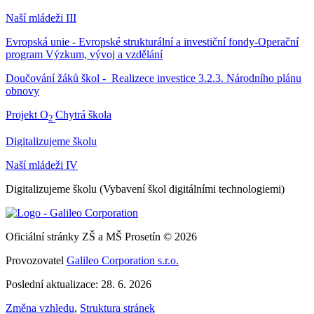
Naší mládeži III
Evropská unie - Evropské strukturální a investiční fondy-Operační
program Výzkum, vývoj a vzdělání
Doučování žáků škol - Realizece investice 3.2.3. Národního plánu
obnovy
Projekt O
Chytrá škola
2
Digitalizujeme školu
Naší mládeži IV
Digitalizujeme školu (Vybavení škol digitálními technologiemi)
Oficiální stránky ZŠ a MŠ Prosetín © 2026
Provozovatel
Galileo Corporation s.r.o.
Poslední aktualizace: 28. 6. 2026
Změna vzhledu
,
Struktura stránek