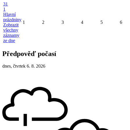
31
1
Hlavní
prázdniny
1
2
3
4
5
6
Zobrazit
všechny
záznamy
ze dne
Předpověď počasí
dnes, čtvrtek 6. 8. 2026