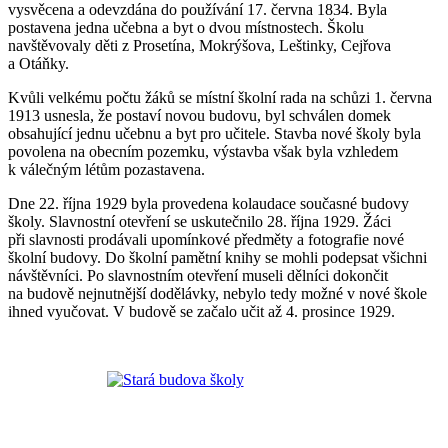
vysvěcena a odevzdána do používání 17. června 1834. Byla
postavena jedna učebna a byt o dvou místnostech. Školu
navštěvovaly děti z Prosetína, Mokrýšova, Leštinky, Cejřova
a Otáňky.
Kvůli velkému počtu žáků se místní školní rada na schůzi 1. června
1913 usnesla, že postaví novou budovu, byl schválen domek
obsahující jednu učebnu a byt pro učitele. Stavba nové školy byla
povolena na obecním pozemku, výstavba však byla vzhledem
k válečným létům pozastavena.
Dne 22. října 1929 byla provedena kolaudace současné budovy
školy. Slavnostní otevření se uskutečnilo 28. října 1929. Žáci
při slavnosti prodávali upomínkové předměty a fotografie nové
školní budovy. Do školní pamětní knihy se mohli podepsat všichni
návštěvníci. Po slavnostním otevření museli dělníci dokončit
na budově nejnutnější dodělávky, nebylo tedy možné v nové škole
ihned vyučovat. V budově se začalo učit až 4. prosince 1929.