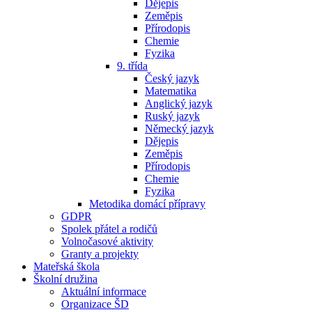
Dějepis
Zeměpis
Přírodopis
Chemie
Fyzika
9. třída
Český jazyk
Matematika
Anglický jazyk
Ruský jazyk
Německý jazyk
Dějepis
Zeměpis
Přírodopis
Chemie
Fyzika
Metodika domácí přípravy
GDPR
Spolek přátel a rodičů
Volnočasové aktivity
Granty a projekty
Mateřská škola
Školní družina
Aktuální informace
Organizace ŠD