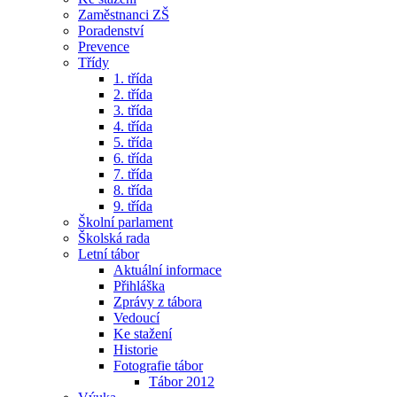
Zaměstnanci ZŠ
Poradenství
Prevence
Třídy
1. třída
2. třída
3. třída
4. třída
5. třída
6. třída
7. třída
8. třída
9. třída
Školní parlament
Školská rada
Letní tábor
Aktuální informace
Přihláška
Zprávy z tábora
Vedoucí
Ke stažení
Historie
Fotografie tábor
Tábor 2012