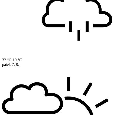
32 °C
19 °C
pátek
7. 8.