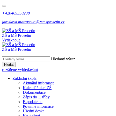
+420469350238
jaroslava.matrasova@zsmsprosetin.cz
ZŠ a MŠ Prosetín
Vytisknout
ZŠ a MŠ Prosetín
Hledaný výraz
Hledat
rozšířené vyhledávání
Základní škola
Aktuální informace
Kalendář akcí ZŠ
Dokumentace
Zápis do 1. třídy
E-podatelna
Povinné informace
Úřední deska
Ke stažení