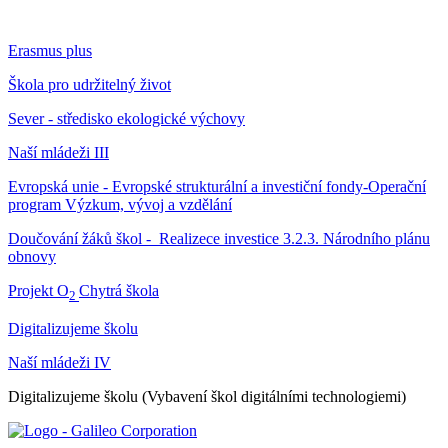
Erasmus plus
Škola pro udržitelný život
Sever - středisko ekologické výchovy
Naší mládeži III
Evropská unie - Evropské strukturální a investiční fondy-Operační
program Výzkum, vývoj a vzdělání
Doučování žáků škol - Realizece investice 3.2.3. Národního plánu
obnovy
Projekt O
Chytrá škola
2
Digitalizujeme školu
Naší mládeži IV
Digitalizujeme školu (Vybavení škol digitálními technologiemi)