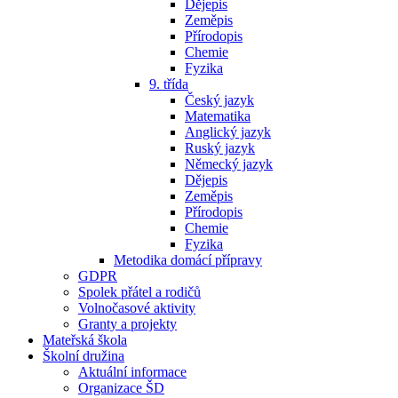
Dějepis
Zeměpis
Přírodopis
Chemie
Fyzika
9. třída
Český jazyk
Matematika
Anglický jazyk
Ruský jazyk
Německý jazyk
Dějepis
Zeměpis
Přírodopis
Chemie
Fyzika
Metodika domácí přípravy
GDPR
Spolek přátel a rodičů
Volnočasové aktivity
Granty a projekty
Mateřská škola
Školní družina
Aktuální informace
Organizace ŠD