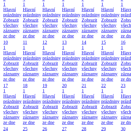
1
1
1
1
1
1
1
Hlavní
Hlavní
Hlavní
Hlavní
Hlavní
Hlavní
Hlav
prázdniny
prázdniny
prázdniny
prázdniny
prázdniny
prázdniny
prázd
Zobrazit
Zobrazit
Zobrazit
Zobrazit
Zobrazit
Zobrazit
Zobra
všechny
všechny
všechny
všechny
všechny
všechny
všec
záznamy
záznamy
záznamy
záznamy
záznamy
záznamy
zázn
ze dne
ze dne
ze dne
ze dne
ze dne
ze dne
ze dn
10
11
12
13
14
15
16
1
1
1
1
1
1
1
Hlavní
Hlavní
Hlavní
Hlavní
Hlavní
Hlavní
Hlav
prázdniny
prázdniny
prázdniny
prázdniny
prázdniny
prázdniny
prázd
Zobrazit
Zobrazit
Zobrazit
Zobrazit
Zobrazit
Zobrazit
Zobra
všechny
všechny
všechny
všechny
všechny
všechny
všec
záznamy
záznamy
záznamy
záznamy
záznamy
záznamy
zázn
ze dne
ze dne
ze dne
ze dne
ze dne
ze dne
ze dn
17
18
19
20
21
22
23
1
1
1
1
1
1
1
Hlavní
Hlavní
Hlavní
Hlavní
Hlavní
Hlavní
Hlav
prázdniny
prázdniny
prázdniny
prázdniny
prázdniny
prázdniny
prázd
Zobrazit
Zobrazit
Zobrazit
Zobrazit
Zobrazit
Zobrazit
Zobra
všechny
všechny
všechny
všechny
všechny
všechny
všec
záznamy
záznamy
záznamy
záznamy
záznamy
záznamy
zázn
ze dne
ze dne
ze dne
ze dne
ze dne
ze dne
ze dn
24
25
26
27
28
29
30