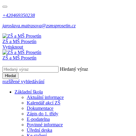
+420469350238
jaroslava.matrasova@zsmsprosetin.cz
ZŠ a MŠ Prosetín
Vytisknout
ZŠ a MŠ Prosetín
Hledaný výraz
Hledat
rozšířené vyhledávání
Základní škola
Aktuální informace
Kalendář akcí ZŠ
Dokumentace
Zápis do 1. třídy
E-podatelna
Povinné informace
Úřední deska
Ke stažení