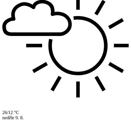
26/12 °C
neděle
9. 8.