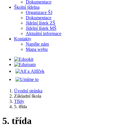
Dokumentace
Školní jídelna
Organizace ŠJ
Dokumentace
Jídelní lístek ZŠ
Jídelní lístek MŠ
Aktuální informace
Kontakty
Napište nám
Mapa webu
Úvodní stránka
Základní škola
Třídy
5. třída
5. třída