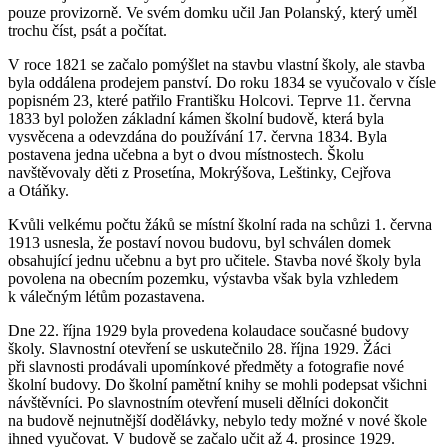
pouze provizorně. Ve svém domku učil Jan Polanský, který uměl
trochu číst, psát a počítat.
V roce 1821 se začalo pomýšlet na stavbu vlastní školy, ale stavba
byla oddálena prodejem panství. Do roku 1834 se vyučovalo v čísle
popisném 23, které patřilo Františku Holcovi. Teprve 11. června
1833 byl položen základní kámen školní budově, která byla
vysvěcena a odevzdána do používání 17. června 1834. Byla
postavena jedna učebna a byt o dvou místnostech. Školu
navštěvovaly děti z Prosetína, Mokrýšova, Leštinky, Cejřova
a Otáňky.
Kvůli velkému počtu žáků se místní školní rada na schůzi 1. června
1913 usnesla, že postaví novou budovu, byl schválen domek
obsahující jednu učebnu a byt pro učitele. Stavba nové školy byla
povolena na obecním pozemku, výstavba však byla vzhledem
k válečným létům pozastavena.
Dne 22. října 1929 byla provedena kolaudace současné budovy
školy. Slavnostní otevření se uskutečnilo 28. října 1929. Žáci
při slavnosti prodávali upomínkové předměty a fotografie nové
školní budovy. Do školní pamětní knihy se mohli podepsat všichni
návštěvníci. Po slavnostním otevření museli dělníci dokončit
na budově nejnutnější dodělávky, nebylo tedy možné v nové škole
ihned vyučovat. V budově se začalo učit až 4. prosince 1929.