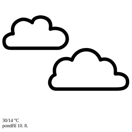
30/14 °C
pondělí
10. 8.