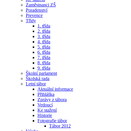
Zaměstnanci ZŠ
Poradenství
Prevence
Třídy
1. třída
2. třída
3. třída
4. třída
5. třída
6. třída
7. třída
8. třída
9. třída
Školní parlament
Školská rada
Letní tábor
Aktuální informace
Přihláška
Zprávy z tábora
Vedoucí
Ke stažení
Historie
Fotografie tábor
Tábor 2012