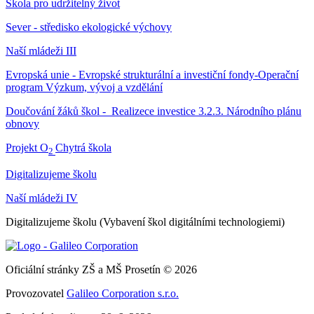
Škola pro udržitelný život
Sever - středisko ekologické výchovy
Naší mládeži III
Evropská unie - Evropské strukturální a investiční fondy-Operační
program Výzkum, vývoj a vzdělání
Doučování žáků škol - Realizece investice 3.2.3. Národního plánu
obnovy
Projekt O
Chytrá škola
2
Digitalizujeme školu
Naší mládeži IV
Digitalizujeme školu (Vybavení škol digitálními technologiemi)
Oficiální stránky ZŠ a MŠ Prosetín © 2026
Provozovatel
Galileo Corporation s.r.o.