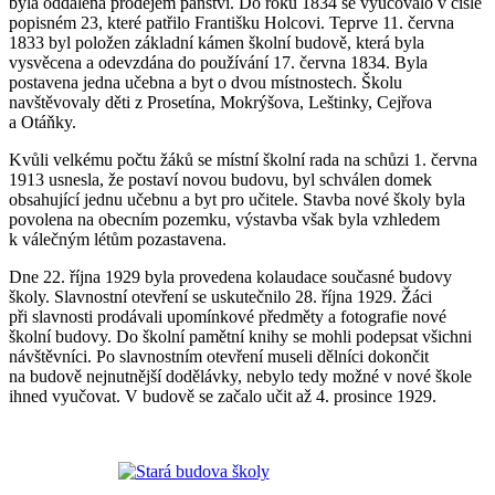
byla oddálena prodejem panství. Do roku 1834 se vyučovalo v čísle
popisném 23, které patřilo Františku Holcovi. Teprve 11. června
1833 byl položen základní kámen školní budově, která byla
vysvěcena a odevzdána do používání 17. června 1834. Byla
postavena jedna učebna a byt o dvou místnostech. Školu
navštěvovaly děti z Prosetína, Mokrýšova, Leštinky, Cejřova
a Otáňky.
Kvůli velkému počtu žáků se místní školní rada na schůzi 1. června
1913 usnesla, že postaví novou budovu, byl schválen domek
obsahující jednu učebnu a byt pro učitele. Stavba nové školy byla
povolena na obecním pozemku, výstavba však byla vzhledem
k válečným létům pozastavena.
Dne 22. října 1929 byla provedena kolaudace současné budovy
školy. Slavnostní otevření se uskutečnilo 28. října 1929. Žáci
při slavnosti prodávali upomínkové předměty a fotografie nové
školní budovy. Do školní pamětní knihy se mohli podepsat všichni
návštěvníci. Po slavnostním otevření museli dělníci dokončit
na budově nejnutnější dodělávky, nebylo tedy možné v nové škole
ihned vyučovat. V budově se začalo učit až 4. prosince 1929.