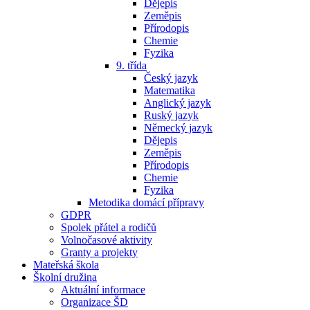
Dějepis
Zeměpis
Přírodopis
Chemie
Fyzika
9. třída
Český jazyk
Matematika
Anglický jazyk
Ruský jazyk
Německý jazyk
Dějepis
Zeměpis
Přírodopis
Chemie
Fyzika
Metodika domácí přípravy
GDPR
Spolek přátel a rodičů
Volnočasové aktivity
Granty a projekty
Mateřská škola
Školní družina
Aktuální informace
Organizace ŠD