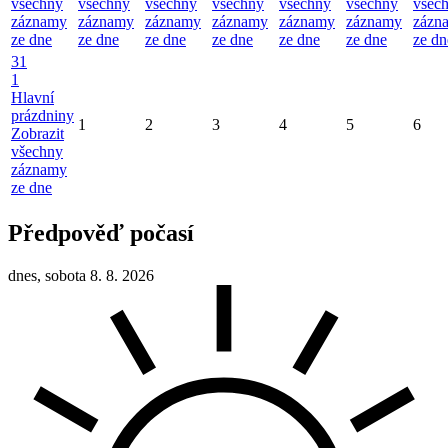
všechny
všechny
všechny
všechny
všechny
všechny
všec
záznamy
záznamy
záznamy
záznamy
záznamy
záznamy
zázn
ze dne
ze dne
ze dne
ze dne
ze dne
ze dne
ze dn
31
1
Hlavní
prázdniny
1
2
3
4
5
6
Zobrazit
všechny
záznamy
ze dne
Předpověď počasí
dnes, sobota 8. 8. 2026