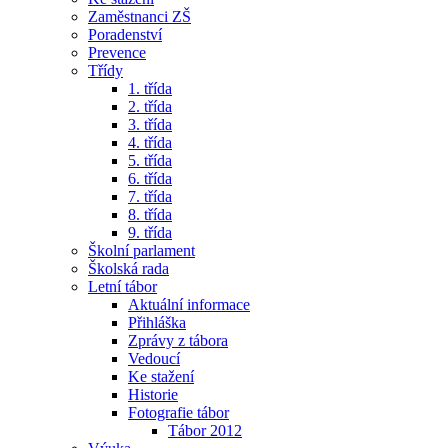
Zaměstnanci ZŠ
Poradenství
Prevence
Třídy
1. třída
2. třída
3. třída
4. třída
5. třída
6. třída
7. třída
8. třída
9. třída
Školní parlament
Školská rada
Letní tábor
Aktuální informace
Přihláška
Zprávy z tábora
Vedoucí
Ke stažení
Historie
Fotografie tábor
Tábor 2012