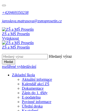
+420469350238
jaroslava.matrasova@zsmsprosetin.cz
ZŠ a MŠ Prosetín
Vytisknout
ZŠ a MŠ Prosetín
Hledaný výraz
Hledat
rozšířené vyhledávání
Základní škola
Aktuální informace
Kalendář akcí ZŠ
Dokumentace
Zápis do 1. třídy
E-podatelna
Povinné informace
Úřední deska
Ke stažení