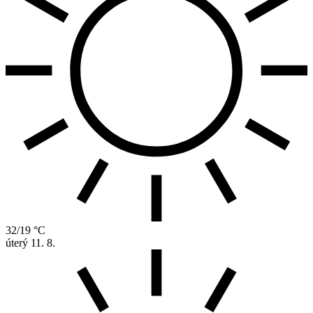
32/19 °C
úterý
11. 8.