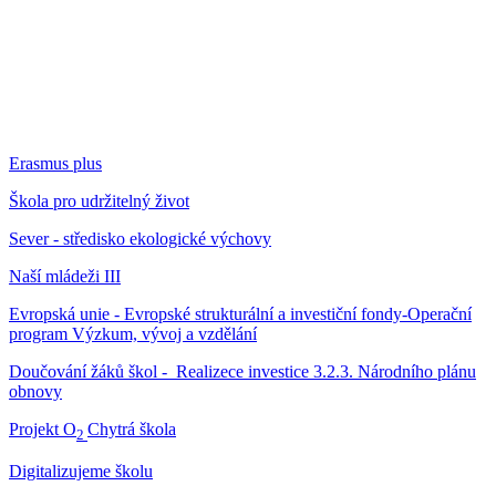
Erasmus plus
Škola pro udržitelný život
Sever - středisko ekologické výchovy
Naší mládeži III
Evropská unie - Evropské strukturální a investiční fondy-Operační
program Výzkum, vývoj a vzdělání
Doučování žáků škol - Realizece investice 3.2.3. Národního plánu
obnovy
Projekt O
Chytrá škola
2
Digitalizujeme školu