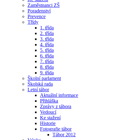
Zaměstnanci ZŠ
Poradenství
Prevence
Třídy
1. třída
2. třída
3. třída
4. třída
5. třída
6. třída
7. třída
8. třída
9. třída
Školní parlament
Školská rada
Letní tábor
Aktuální informace
Přihláška
Zprávy z tábora
Vedoucí
Ke stažení
Historie
Fotografie tábor
Tábor 2012