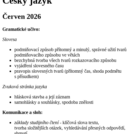
Český jazyk
Červen 2026
Gramatické učivo:
Slovesa
podmiňovací způsob přítomný a minulý, správné užití tvarů
podmiňovacího způsobu ve větách
bezchybná tvorba všech tvarů rozkazovacího způsobu
vyjádření slovesného času
pravopis slovesných tvarů (přítomný čas, shoda podmětu
s přísudkem)
Zvuková stránka jazyka
hlásková stavba a její záznam
samohlásky a souhlásky, spodoba znělosti
Komunikace a sloh:
základy studijního čtení
- klíčová slova textu,
tvorba složitějších otázek, vyhledávání přesných odpovědí,
shrnutí