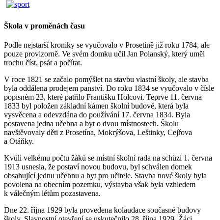
Škola v proměnách času
Podle nejstarší kroniky se vyučovalo v Prosetíně již roku 1784, ale
pouze provizorně. Ve svém domku učil Jan Polanský, který uměl
trochu číst, psát a počítat.
V roce 1821 se začalo pomýšlet na stavbu vlastní školy, ale stavba
byla oddálena prodejem panství. Do roku 1834 se vyučovalo v čísle
popisném 23, které patřilo Františku Holcovi. Teprve 11. června
1833 byl položen základní kámen školní budově, která byla
vysvěcena a odevzdána do používání 17. června 1834. Byla
postavena jedna učebna a byt o dvou místnostech. Školu
navštěvovaly děti z Prosetína, Mokrýšova, Leštinky, Cejřova
a Otáňky.
Kvůli velkému počtu žáků se místní školní rada na schůzi 1. června
1913 usnesla, že postaví novou budovu, byl schválen domek
obsahující jednu učebnu a byt pro učitele. Stavba nové školy byla
povolena na obecním pozemku, výstavba však byla vzhledem
k válečným létům pozastavena.
Dne 22. října 1929 byla provedena kolaudace současné budovy
školy. Slavnostní otevření se uskutečnilo 28. října 1929. Žáci