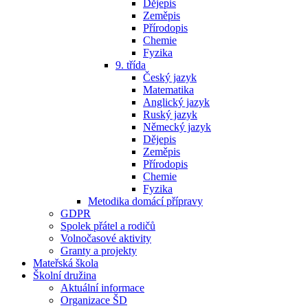
Dějepis
Zeměpis
Přírodopis
Chemie
Fyzika
9. třída
Český jazyk
Matematika
Anglický jazyk
Ruský jazyk
Německý jazyk
Dějepis
Zeměpis
Přírodopis
Chemie
Fyzika
Metodika domácí přípravy
GDPR
Spolek přátel a rodičů
Volnočasové aktivity
Granty a projekty
Mateřská škola
Školní družina
Aktuální informace
Organizace ŠD