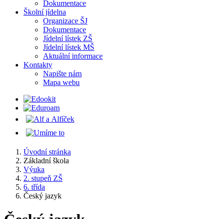
Dokumentace
Školní jídelna
Organizace ŠJ
Dokumentace
Jídelní lístek ZŠ
Jídelní lístek MŠ
Aktuální informace
Kontakty
Napište nám
Mapa webu
Úvodní stránka
Základní škola
Výuka
2. stupeň ZŠ
6. třída
Český jazyk