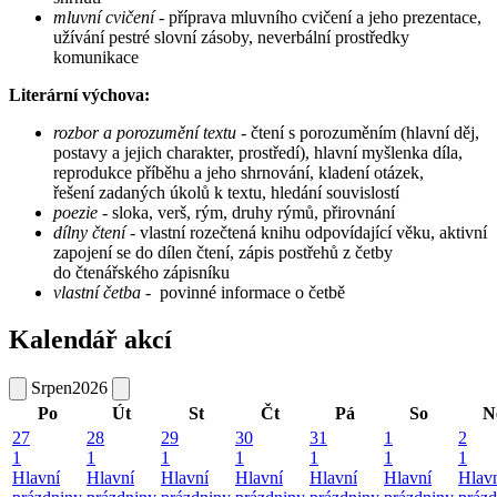
mluvní cvičení
- příprava mluvního cvičení a jeho prezentace,
užívání pestré slovní zásoby, neverbální prostředky
komunikace
Literární výchova:
rozbor a porozumění textu
- čtení s porozuměním (hlavní děj,
postavy a jejich charakter, prostředí), hlavní myšlenka díla,
reprodukce příběhu a jeho shrnování, kladení otázek,
řešení zadaných úkolů k textu, hledání souvislostí
poezie -
sloka, verš, rým, druhy rýmů, přirovnání
dílny čtení
- vlastní rozečtená knihu odpovídající věku, aktivní
zapojení se do dílen čtení, zápis postřehů z četby
do čtenářského zápisníku
vlastní četba
- povinné informace o četbě
Kalendář akcí
Srpen
2026
Po
Út
St
Čt
Pá
So
N
27
28
29
30
31
1
2
1
1
1
1
1
1
1
Hlavní
Hlavní
Hlavní
Hlavní
Hlavní
Hlavní
Hlav