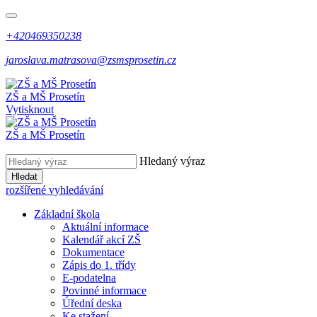
+420469350238
jaroslava.matrasova@zsmsprosetin.cz
ZŠ a MŠ Prosetín
Vytisknout
ZŠ a MŠ Prosetín
Hledaný výraz
Hledat
rozšířené vyhledávání
Základní škola
Aktuální informace
Kalendář akcí ZŠ
Dokumentace
Zápis do 1. třídy
E-podatelna
Povinné informace
Úřední deska
Ke stažení