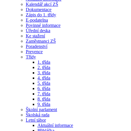
Kalendář akcí ZŠ
Dokumentace
Zápis do 1. třídy
E-podatelna
Povinné informace
Úřední deska
Ke stažení
Zaměstnanci ZŠ
Poradenství
Prevence
Třídy
1. třída
2. třída
3. třída
4. třída
5. třída
6. třída
7. třída
8. třída
9. třída
Školní parlament
Školská rada
Letní tábor
Aktuální informace
Přihláška