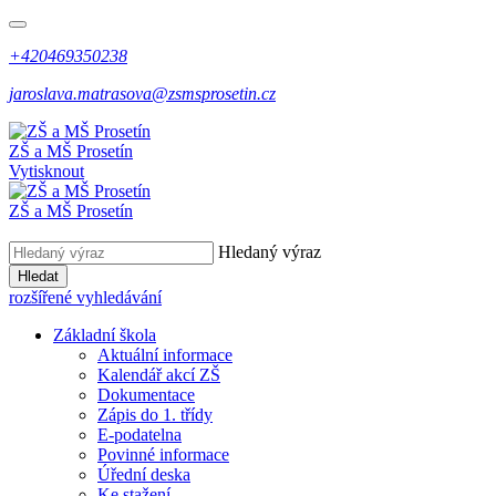
+420469350238
jaroslava.matrasova@zsmsprosetin.cz
ZŠ a MŠ Prosetín
Vytisknout
ZŠ a MŠ Prosetín
Hledaný výraz
Hledat
rozšířené vyhledávání
Základní škola
Aktuální informace
Kalendář akcí ZŠ
Dokumentace
Zápis do 1. třídy
E-podatelna
Povinné informace
Úřední deska
Ke stažení