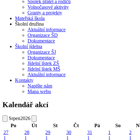
Spolek přátel a rodičů
Volnočasové aktivity
Granty a projekty
Mateřská škola
Školní družina
Aktuální informace
Organizace ŠD
Dokumentace
Školní jídelna
Organizace ŠJ
Dokumentace
Jídelní lístek ZŠ
Jídelní lístek MŠ
Aktuální informace
Kontakty
Napište nám
Mapa webu
Kalendář akcí
Srpen
2026
Po
Út
St
Čt
Pá
So
N
27
28
29
30
31
1
2
1
1
1
1
1
1
1