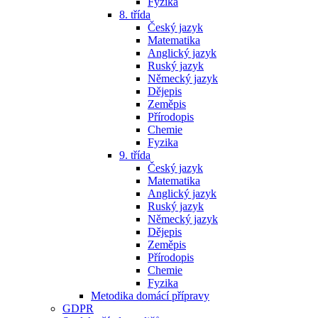
Fyzika
8. třída
Český jazyk
Matematika
Anglický jazyk
Ruský jazyk
Německý jazyk
Dějepis
Zeměpis
Přírodopis
Chemie
Fyzika
9. třída
Český jazyk
Matematika
Anglický jazyk
Ruský jazyk
Německý jazyk
Dějepis
Zeměpis
Přírodopis
Chemie
Fyzika
Metodika domácí přípravy
GDPR