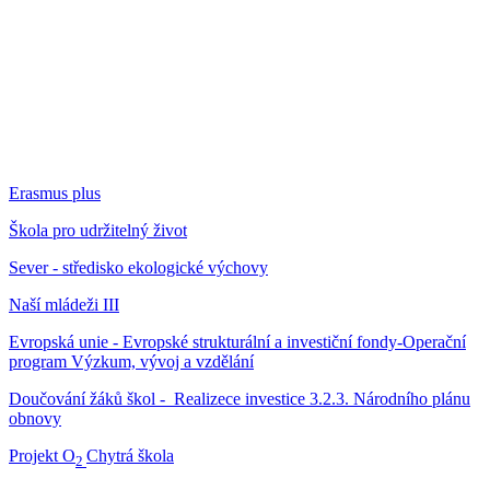
Erasmus plus
Škola pro udržitelný život
Sever - středisko ekologické výchovy
Naší mládeži III
Evropská unie - Evropské strukturální a investiční fondy-Operační
program Výzkum, vývoj a vzdělání
Doučování žáků škol - Realizece investice 3.2.3. Národního plánu
obnovy
Projekt O
Chytrá škola
2