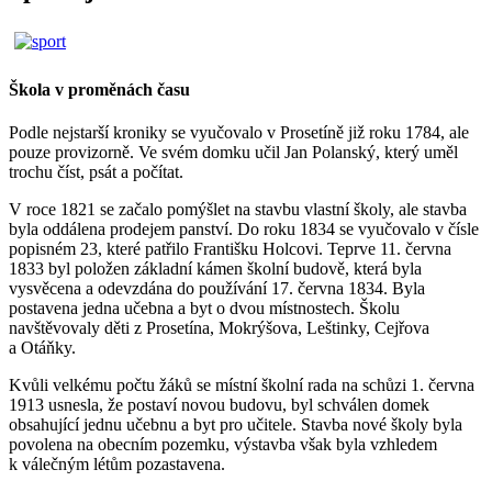
Škola v proměnách času
Podle nejstarší kroniky se vyučovalo v Prosetíně již roku 1784, ale
pouze provizorně. Ve svém domku učil Jan Polanský, který uměl
trochu číst, psát a počítat.
V roce 1821 se začalo pomýšlet na stavbu vlastní školy, ale stavba
byla oddálena prodejem panství. Do roku 1834 se vyučovalo v čísle
popisném 23, které patřilo Františku Holcovi. Teprve 11. června
1833 byl položen základní kámen školní budově, která byla
vysvěcena a odevzdána do používání 17. června 1834. Byla
postavena jedna učebna a byt o dvou místnostech. Školu
navštěvovaly děti z Prosetína, Mokrýšova, Leštinky, Cejřova
a Otáňky.
Kvůli velkému počtu žáků se místní školní rada na schůzi 1. června
1913 usnesla, že postaví novou budovu, byl schválen domek
obsahující jednu učebnu a byt pro učitele. Stavba nové školy byla
povolena na obecním pozemku, výstavba však byla vzhledem
k válečným létům pozastavena.