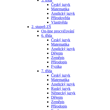
5. třída
Český jazyk
Matematika
Anglický jazyk
Přírodověda
Vlastivěda
2. stupeň ZŠ
On-line procvičování
6. třída
Český jazyk
Matematika
Anglický jazyk
Dějepis
Zeměpis
Přírodopis
Fyzika
7. třída
Český jazyk
Matematika
Anglický jazyk
Ruský jazyk
Německý jazyk
Dějepis
Zeměpis
Přírodopis