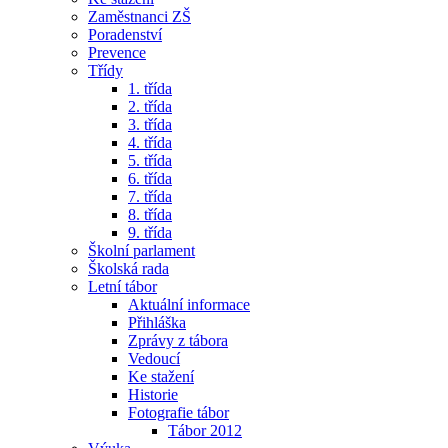
Zaměstnanci ZŠ
Poradenství
Prevence
Třídy
1. třída
2. třída
3. třída
4. třída
5. třída
6. třída
7. třída
8. třída
9. třída
Školní parlament
Školská rada
Letní tábor
Aktuální informace
Přihláška
Zprávy z tábora
Vedoucí
Ke stažení
Historie
Fotografie tábor
Tábor 2012