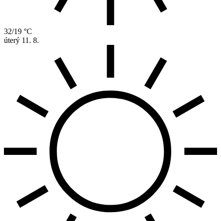
32/19 °C
úterý
11. 8.