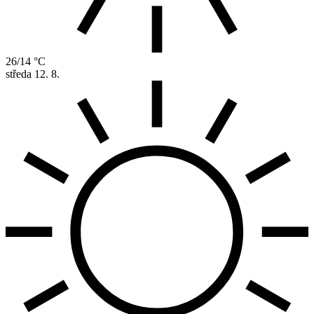
26/14 °C
středa
12. 8.