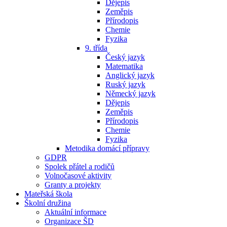
Dějepis
Zeměpis
Přírodopis
Chemie
Fyzika
9. třída
Český jazyk
Matematika
Anglický jazyk
Ruský jazyk
Německý jazyk
Dějepis
Zeměpis
Přírodopis
Chemie
Fyzika
Metodika domácí přípravy
GDPR
Spolek přátel a rodičů
Volnočasové aktivity
Granty a projekty
Mateřská škola
Školní družina
Aktuální informace
Organizace ŠD