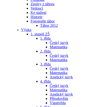
Zprávy z tábora
Vedoucí
Ke stažení
Historie
Fotografie tábor
Tábor 2012
Výuka
1. stupeň ZŠ
1. třída
Český jazyk
Matematika
2. třída
Český jazyk
Matematika
3. třída
Český jazyk
Matematika
Anglický jazyk
4. třída
Český jazyk
Matematika
Anglický jazyk
Přírodověda
Vlastivěda