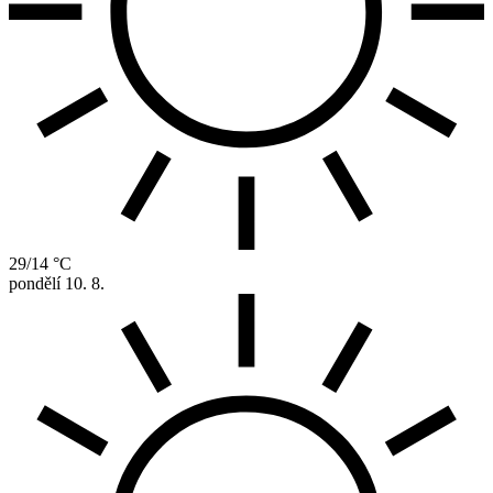
29/14 °C
pondělí
10. 8.