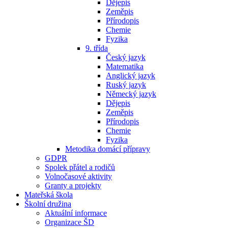
Dějepis
Zeměpis
Přírodopis
Chemie
Fyzika
9. třída
Český jazyk
Matematika
Anglický jazyk
Ruský jazyk
Německý jazyk
Dějepis
Zeměpis
Přírodopis
Chemie
Fyzika
Metodika domácí přípravy
GDPR
Spolek přátel a rodičů
Volnočasové aktivity
Granty a projekty
Mateřská škola
Školní družina
Aktuální informace
Organizace ŠD