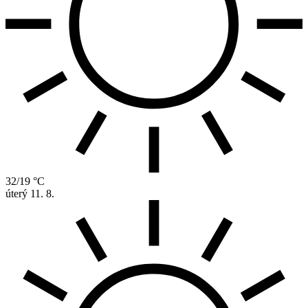
32/19 °C
úterý
11. 8.