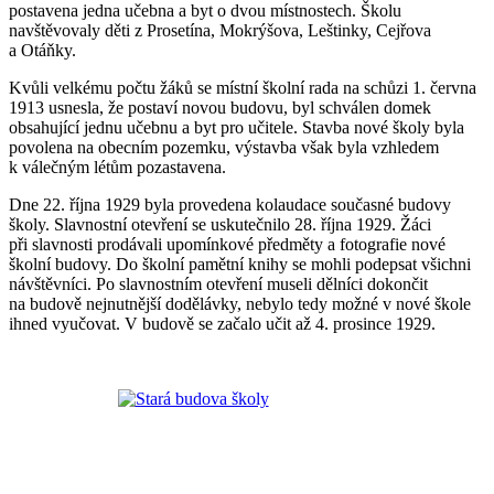
postavena jedna učebna a byt o dvou místnostech. Školu
navštěvovaly děti z Prosetína, Mokrýšova, Leštinky, Cejřova
a Otáňky.
Kvůli velkému počtu žáků se místní školní rada na schůzi 1. června
1913 usnesla, že postaví novou budovu, byl schválen domek
obsahující jednu učebnu a byt pro učitele. Stavba nové školy byla
povolena na obecním pozemku, výstavba však byla vzhledem
k válečným létům pozastavena.
Dne 22. října 1929 byla provedena kolaudace současné budovy
školy. Slavnostní otevření se uskutečnilo 28. října 1929. Žáci
při slavnosti prodávali upomínkové předměty a fotografie nové
školní budovy. Do školní pamětní knihy se mohli podepsat všichni
návštěvníci. Po slavnostním otevření museli dělníci dokončit
na budově nejnutnější dodělávky, nebylo tedy možné v nové škole
ihned vyučovat. V budově se začalo učit až 4. prosince 1929.