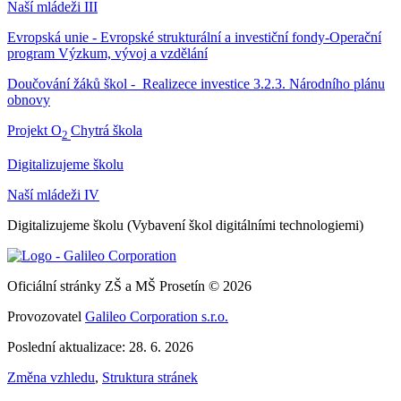
Naší mládeži III
Evropská unie - Evropské strukturální a investiční fondy-Operační
program Výzkum, vývoj a vzdělání
Doučování žáků škol - Realizece investice 3.2.3. Národního plánu
obnovy
Projekt O
Chytrá škola
2
Digitalizujeme školu
Naší mládeži IV
Digitalizujeme školu (Vybavení škol digitálními technologiemi)
Oficiální stránky ZŠ a MŠ Prosetín © 2026
Provozovatel
Galileo Corporation s.r.o.
Poslední aktualizace: 28. 6. 2026
Změna vzhledu
,
Struktura stránek