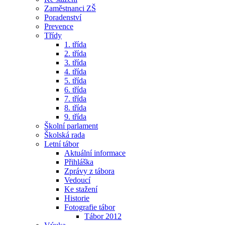
Zaměstnanci ZŠ
Poradenství
Prevence
Třídy
1. třída
2. třída
3. třída
4. třída
5. třída
6. třída
7. třída
8. třída
9. třída
Školní parlament
Školská rada
Letní tábor
Aktuální informace
Přihláška
Zprávy z tábora
Vedoucí
Ke stažení
Historie
Fotografie tábor
Tábor 2012