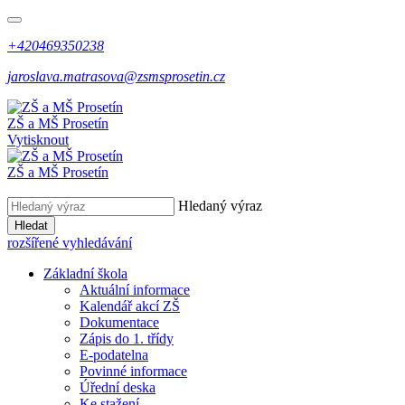
+420469350238
jaroslava.matrasova@zsmsprosetin.cz
ZŠ a MŠ Prosetín
Vytisknout
ZŠ a MŠ Prosetín
Hledaný výraz
Hledat
rozšířené vyhledávání
Základní škola
Aktuální informace
Kalendář akcí ZŠ
Dokumentace
Zápis do 1. třídy
E-podatelna
Povinné informace
Úřední deska
Ke stažení