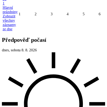
1
Hlavní
prázdniny
1
2
3
4
5
6
Zobrazit
všechny
záznamy
ze dne
Předpověď počasí
dnes, sobota 8. 8. 2026