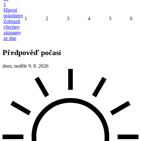
1
Hlavní
prázdniny
1
2
3
4
5
6
Zobrazit
všechny
záznamy
ze dne
Předpověď počasí
dnes, neděle 9. 8. 2026