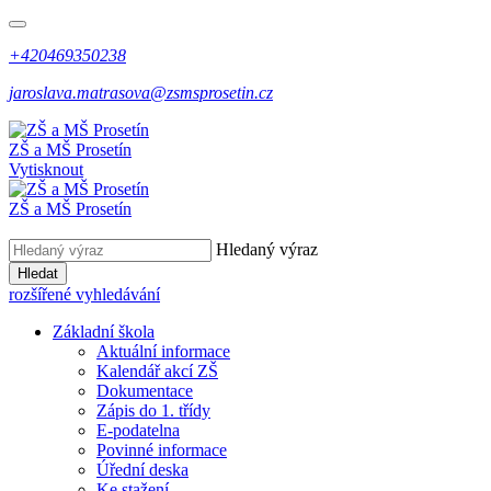
+420469350238
jaroslava.matrasova@zsmsprosetin.cz
ZŠ a MŠ Prosetín
Vytisknout
ZŠ a MŠ Prosetín
Hledaný výraz
Hledat
rozšířené vyhledávání
Základní škola
Aktuální informace
Kalendář akcí ZŠ
Dokumentace
Zápis do 1. třídy
E-podatelna
Povinné informace
Úřední deska
Ke stažení