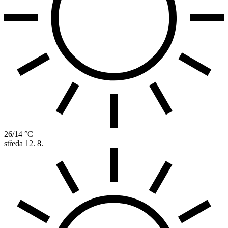
26/14 °C
středa
12. 8.