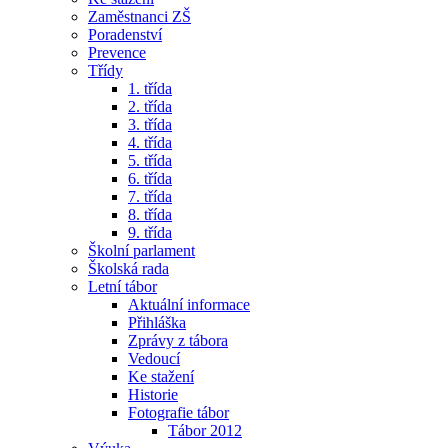
Zaměstnanci ZŠ
Poradenství
Prevence
Třídy
1. třída
2. třída
3. třída
4. třída
5. třída
6. třída
7. třída
8. třída
9. třída
Školní parlament
Školská rada
Letní tábor
Aktuální informace
Přihláška
Zprávy z tábora
Vedoucí
Ke stažení
Historie
Fotografie tábor
Tábor 2012