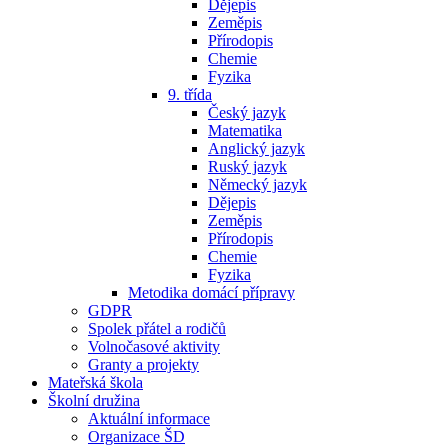
Dějepis
Zeměpis
Přírodopis
Chemie
Fyzika
9. třída
Český jazyk
Matematika
Anglický jazyk
Ruský jazyk
Německý jazyk
Dějepis
Zeměpis
Přírodopis
Chemie
Fyzika
Metodika domácí přípravy
GDPR
Spolek přátel a rodičů
Volnočasové aktivity
Granty a projekty
Mateřská škola
Školní družina
Aktuální informace
Organizace ŠD