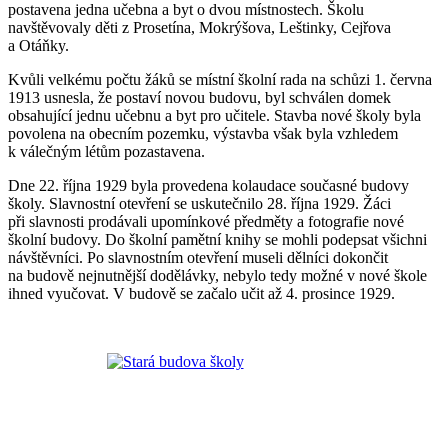
postavena jedna učebna a byt o dvou místnostech. Školu
navštěvovaly děti z Prosetína, Mokrýšova, Leštinky, Cejřova
a Otáňky.
Kvůli velkému počtu žáků se místní školní rada na schůzi 1. června
1913 usnesla, že postaví novou budovu, byl schválen domek
obsahující jednu učebnu a byt pro učitele. Stavba nové školy byla
povolena na obecním pozemku, výstavba však byla vzhledem
k válečným létům pozastavena.
Dne 22. října 1929 byla provedena kolaudace současné budovy
školy. Slavnostní otevření se uskutečnilo 28. října 1929. Žáci
při slavnosti prodávali upomínkové předměty a fotografie nové
školní budovy. Do školní pamětní knihy se mohli podepsat všichni
návštěvníci. Po slavnostním otevření museli dělníci dokončit
na budově nejnutnější dodělávky, nebylo tedy možné v nové škole
ihned vyučovat. V budově se začalo učit až 4. prosince 1929.