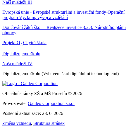
Naší mládeži III
Evropská unie - Evropské strukturální a investiční fondy-Operační
program Výzkum, vývoj a vzdělání
Doučování žáků škol - Realizece investice 3.2.3. Národního plánu
obnovy
Projekt O
Chytrá škola
2
Digitalizujeme školu
Naší mládeži IV
Digitalizujeme školu (Vybavení škol digitálními technologiemi)
Oficiální stránky ZŠ a MŠ Prosetín © 2026
Provozovatel
Galileo Corporation s.r.o.
Poslední aktualizace: 28. 6. 2026
Změna vzhledu
,
Struktura stránek