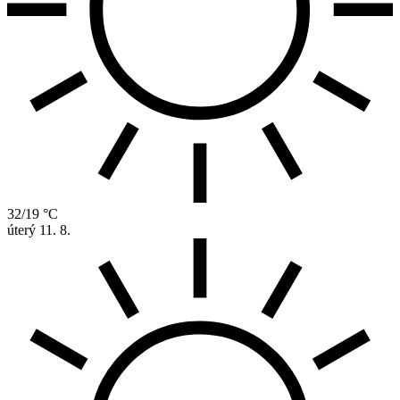
32/19 °C
úterý
11. 8.