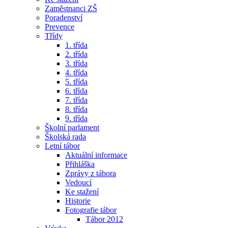
Zaměstnanci ZŠ
Poradenství
Prevence
Třídy
1. třída
2. třída
3. třída
4. třída
5. třída
6. třída
7. třída
8. třída
9. třída
Školní parlament
Školská rada
Letní tábor
Aktuální informace
Přihláška
Zprávy z tábora
Vedoucí
Ke stažení
Historie
Fotografie tábor
Tábor 2012