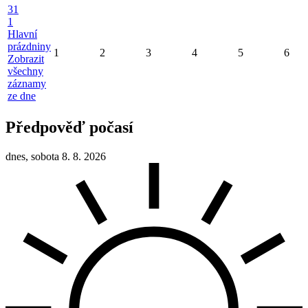
31
1
Hlavní
prázdniny
1
2
3
4
5
6
Zobrazit
všechny
záznamy
ze dne
Předpověď počasí
dnes, sobota 8. 8. 2026