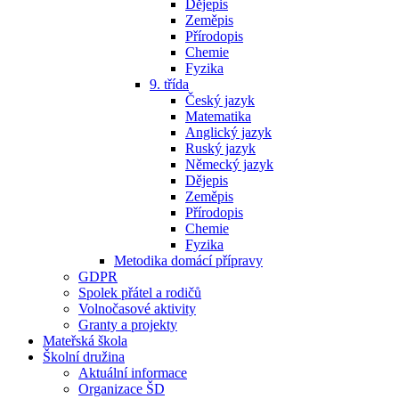
Dějepis
Zeměpis
Přírodopis
Chemie
Fyzika
9. třída
Český jazyk
Matematika
Anglický jazyk
Ruský jazyk
Německý jazyk
Dějepis
Zeměpis
Přírodopis
Chemie
Fyzika
Metodika domácí přípravy
GDPR
Spolek přátel a rodičů
Volnočasové aktivity
Granty a projekty
Mateřská škola
Školní družina
Aktuální informace
Organizace ŠD