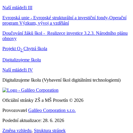
Naší mládeži III
Evropská unie - Evropské strukturální a investiční fondy-Operační
program Výzkum, vývoj a vzdělání
Doučování žáků škol - Realizece investice 3.2.3. Národního plánu
obnovy
Projekt O
Chytrá škola
2
Digitalizujeme školu
Naší mládeži IV
Digitalizujeme školu (Vybavení škol digitálními technologiemi)
Oficiální stránky ZŠ a MŠ Prosetín © 2026
Provozovatel
Galileo Corporation s.r.o.
Poslední aktualizace: 28. 6. 2026
Změna vzhledu
,
Struktura stránek