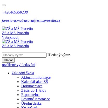
+420469350238
jaroslava.matrasova@zsmsprosetin.cz
ZŠ a MŠ Prosetín
Vytisknout
ZŠ a MŠ Prosetín
Hledaný výraz
Hledat
rozšířené vyhledávání
Základní škola
Aktuální informace
Kalendář akcí ZŠ
Dokumentace
Zápis do 1. třídy
E-podatelna
Povinné informace
Úřední deska
Ke stažení