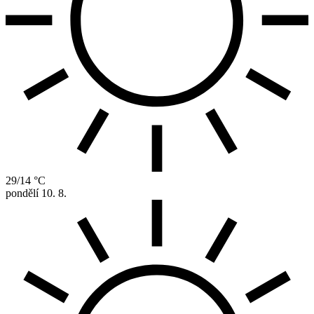
29/14 °C
pondělí
10. 8.