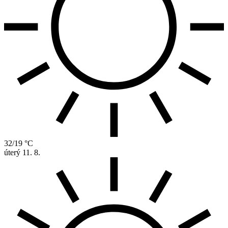
32/19 °C
úterý
11. 8.