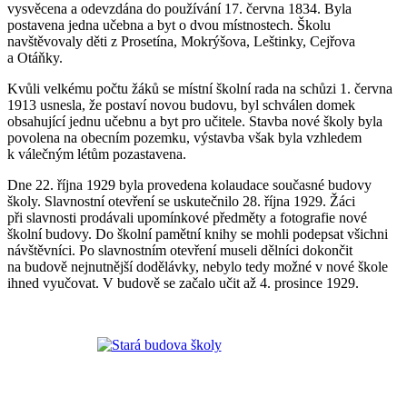
vysvěcena a odevzdána do používání 17. června 1834. Byla
postavena jedna učebna a byt o dvou místnostech. Školu
navštěvovaly děti z Prosetína, Mokrýšova, Leštinky, Cejřova
a Otáňky.
Kvůli velkému počtu žáků se místní školní rada na schůzi 1. června
1913 usnesla, že postaví novou budovu, byl schválen domek
obsahující jednu učebnu a byt pro učitele. Stavba nové školy byla
povolena na obecním pozemku, výstavba však byla vzhledem
k válečným létům pozastavena.
Dne 22. října 1929 byla provedena kolaudace současné budovy
školy. Slavnostní otevření se uskutečnilo 28. října 1929. Žáci
při slavnosti prodávali upomínkové předměty a fotografie nové
školní budovy. Do školní pamětní knihy se mohli podepsat všichni
návštěvníci. Po slavnostním otevření museli dělníci dokončit
na budově nejnutnější dodělávky, nebylo tedy možné v nové škole
ihned vyučovat. V budově se začalo učit až 4. prosince 1929.